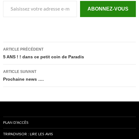
Saisissez votre adresse e-mail…
ABONNEZ-VOUS
Navigation
ARTICLE PRÉCÉDENT
des
5 ANS ! ! dans ce petit coin de Paradis
articles
ARTICLE SUIVANT
Prochaine news ….
PLAN D’ACCÈS
TRIPADVISOR : LIRE LES AVIS