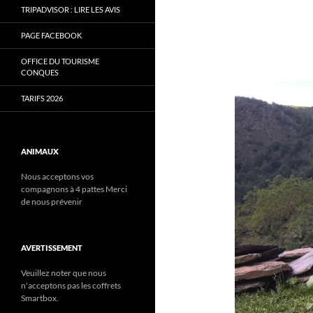
TRIPADVISOR : LIRE LES AVIS
PAGE FACEBOOK
OFFICE DU TOURISME
CONQUES
TARIFS 2026
ANIMAUX
Nous acceptons vos
compagnons à 4 pattes Merci
de nous prévenir
AVERTISSEMENT
Veuillez noter que nous
n'acceptons pas les coffrets
Smartbox.