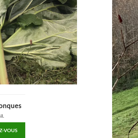
Conques
il.
Z-VOUS