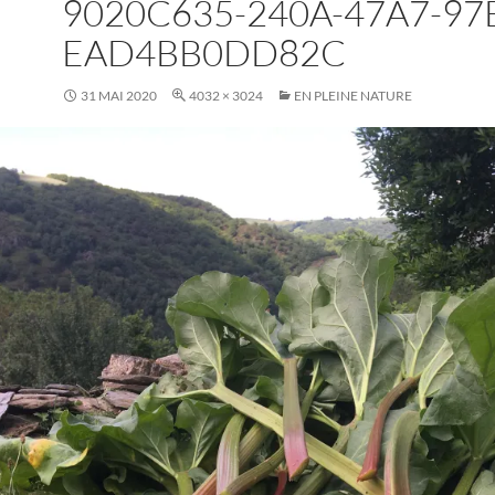
9020C635-240A-47A7-97
EAD4BB0DD82C
31 MAI 2020
4032 × 3024
EN PLEINE NATURE