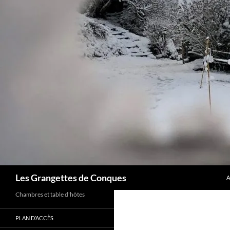
A
Recherche
Les Grangettes de Conques
A
Chambres et table d'hôtes
PLAN D’ACCÈS