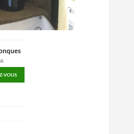
Conques
il.
Z-VOUS