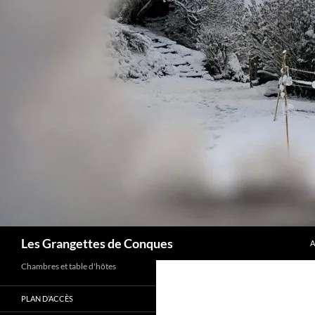
A
Recherche
Les Grangettes de Conques
A
Chambres et table d'hôtes
PLAN D’ACCÈS