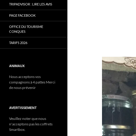
TRIPADVISOR : LIRE LES AVIS
PAGE FACEBOOK
OFFICE DU TOURISME
CONQUES
TARIFS 2026
ANIMAUX
Nous acceptons vos
compagnons à 4 pattes Merci
de nous prévenir
AVERTISSEMENT
Veuillez noter que nous
n'acceptons pas les coffrets
Smartbox.