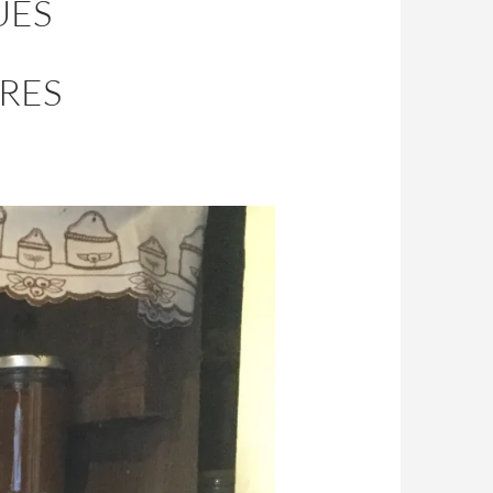
UES
RES