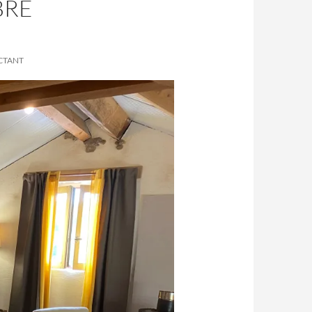
BRE
CTANT