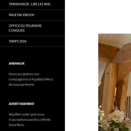
TRIPADVISOR : LIRE LES AVIS
PAGE FACEBOOK
OFFICE DU TOURISME
CONQUES
TARIFS 2026
ANIMAUX
Nous acceptons vos
compagnons à 4 pattes Merci
de nous prévenir
AVERTISSEMENT
Veuillez noter que nous
n'acceptons pas les coffrets
Smartbox.