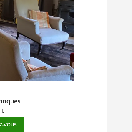
Conques
il.
Z-VOUS