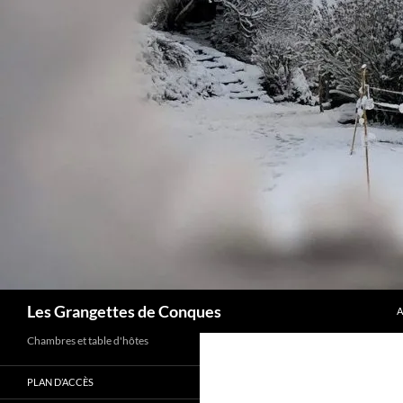
A
Recherche
Les Grangettes de Conques
A
Chambres et table d'hôtes
PLAN D’ACCÈS