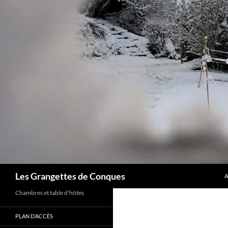
A
Recherche
Les Grangettes de Conques
A
Chambres et table d'hôtes
PLAN D’ACCÈS