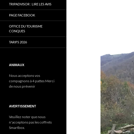
TRIPADVISOR : LIRE LES AVIS
PAGE FACEBOOK
OFFICE DU TOURISME
CONQUES
TARIFS 2026
ANIMAUX
Nous acceptons vos
compagnons à 4 pattes Merci
de nous prévenir
AVERTISSEMENT
Veuillez noter que nous
n'acceptons pas les coffrets
Smartbox.