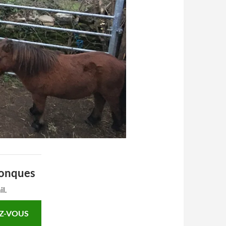
Conques
il.
Z-VOUS