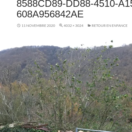
8588CD89-DD88-4510-A1
608A956842AE
11 NOVEMBRE 2020
4032 × 3024
RETOUR EN ENFANCE