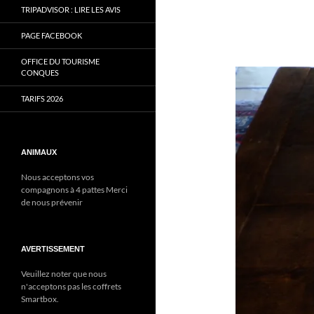
TRIPADVISOR : LIRE LES AVIS
PAGE FACEBOOK
OFFICE DU TOURISME
CONQUES
TARIFS 2026
ANIMAUX
Nous acceptons vos
compagnons à 4 pattes Merci
de nous prévenir
AVERTISSEMENT
Veuillez noter que nous
n'acceptons pas les coffrets
Smartbox.