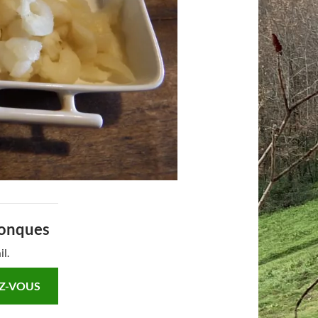
Conques
il.
Z-VOUS