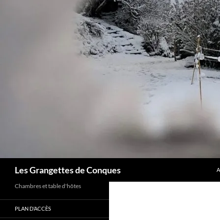
A
Recherche
Les Grangettes de Conques
A
Chambres et table d'hôtes
PLAN D’ACCÈS