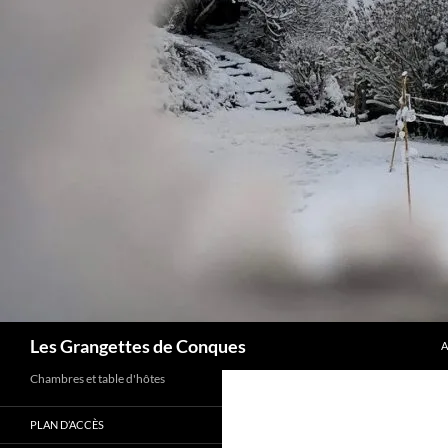
A
Recherche
Les Grangettes de Conques
A
Chambres et table d'hôtes
PLAN D’ACCÈS