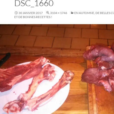
DSC_1660
30 JANVIER 2017
3104 × 1746
EN AUTOMNE, DE BELLES C
ET DE BONNES RECETTES !