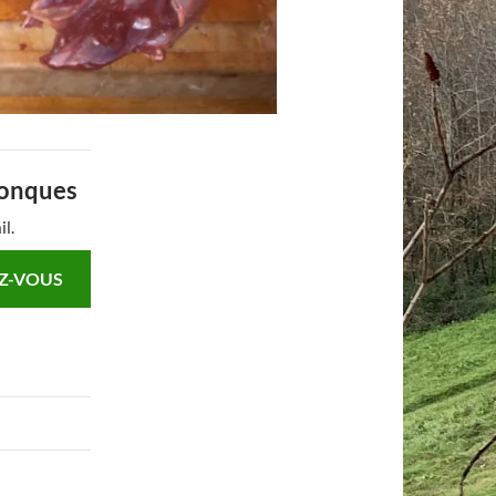
Conques
il.
Z-VOUS