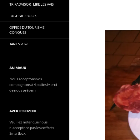
TRIPADVISOR : LIRE LES AVIS
PAGE FACEBOOK
OFFICE DU TOURISME
CONQUES
TARIFS 2026
ANIMAUX
Nous acceptons vos
compagnons à 4 pattes Merci
de nous prévenir
AVERTISSEMENT
Veuillez noter que nous
n'acceptons pas les coffrets
Smartbox.