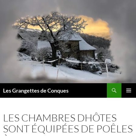
Recherche
Les Grangettes de Conques
ALLER
MENU
AU
PRINCI
CONTENU
LES CHAMBRES DHÔTES
SONT ÉQUIPÉES DE POÊLES