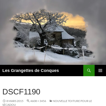
Recherche
Les Grangettes de Conques
ALLER
MENU
AU
PRINCI
CONTENU
DSCF1190
8 MARS 2015
4608 × 3456
NOUVELLE TOITURE POUR LE
SÉCADOU