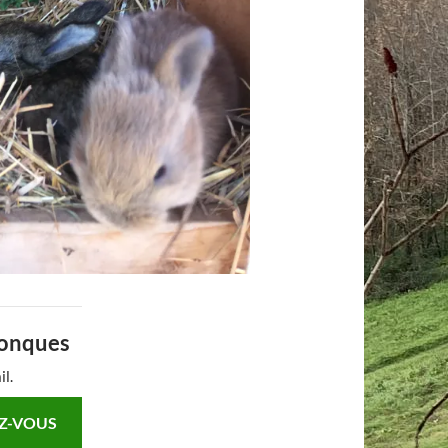
Conques
il.
Z-VOUS