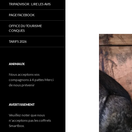
TRIPADVISOR : LIRE LES AVIS
PAGE FACEBOOK
OFFICE DU TOURISME
CONQUES
TARIFS 2026
ANIMAUX
Nous acceptons vos
compagnons à 4 pattes Merci
de nous prévenir
AVERTISSEMENT
Veuillez noter que nous
n'acceptons pas les coffrets
Smartbox.