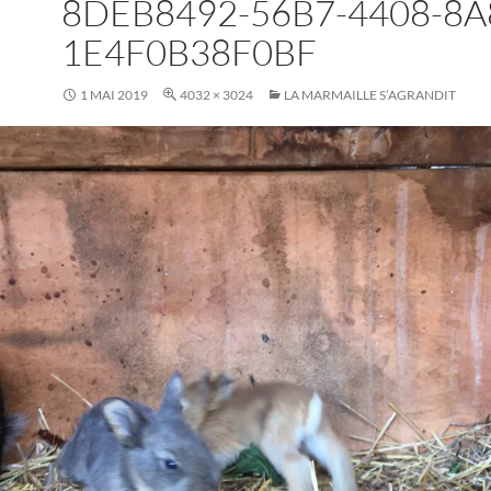
8DEB8492-56B7-4408-8A
1E4F0B38F0BF
1 MAI 2019
4032 × 3024
LA MARMAILLE S’AGRANDIT