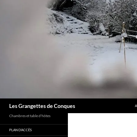
A
Recherche
Les Grangettes de Conques
A
Chambres et table d'hôtes
PLAN D’ACCÈS