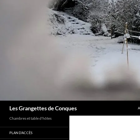
A
Recherche
Les Grangettes de Conques
A
Chambres et table d'hôtes
PLAN D’ACCÈS