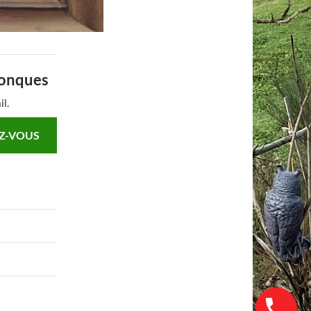
Conques
il.
Z-VOUS