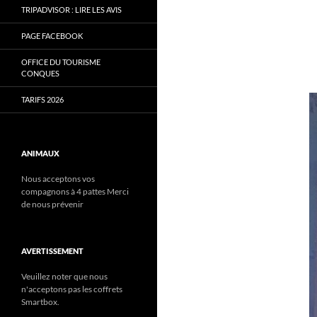
TRIPADVISOR : LIRE LES AVIS
PAGE FACEBOOK
OFFICE DU TOURISME
CONQUES
TARIFS 2026
ANIMAUX
Nous acceptons vos
compagnons à 4 pattes Merci
de nous prévenir
AVERTISSEMENT
Veuillez noter que nous
n'acceptons pas les coffrets
Smartbox.