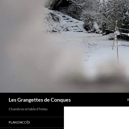
A
Recherche
Les Grangettes de Conques
A
Chambres et table d'hôtes
PLAN D’ACCÈS