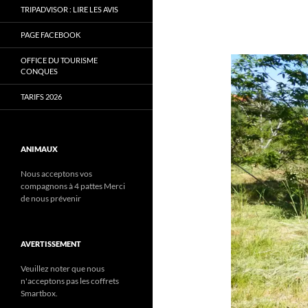
TRIPADVISOR : LIRE LES AVIS
PAGE FACEBOOK
OFFICE DU TOURISME
CONQUES
TARIFS 2026
ANIMAUX
Nous acceptons vos
compagnons à 4 pattes Merci
de nous prévenir
AVERTISSEMENT
Veuillez noter que nous
n'acceptons pas les coffrets
Smartbox.