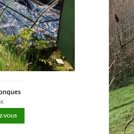
Conques
il.
Z-VOUS