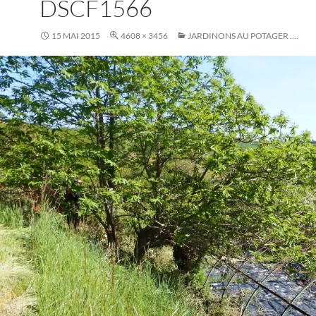
DSCF1566
15 MAI 2015
4608 × 3456
JARDINONS AU POTAGER ….