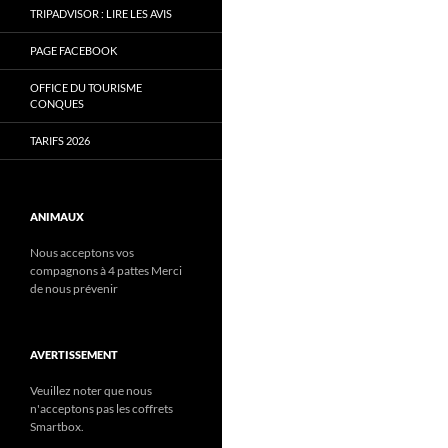
TRIPADVISOR : LIRE LES AVIS
PAGE FACEBOOK
OFFICE DU TOURISME
CONQUES
TARIFS 2026
ANIMAUX
Nous acceptons vos
compagnons à 4 pattes Merci
de nous prévenir
AVERTISSEMENT
Veuillez noter que nous
n'acceptons pas les coffrets
Smartbox.