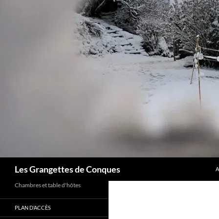
A
Recherche
Les Grangettes de Conques
A
Chambres et table d'hôtes
PLAN D’ACCÈS