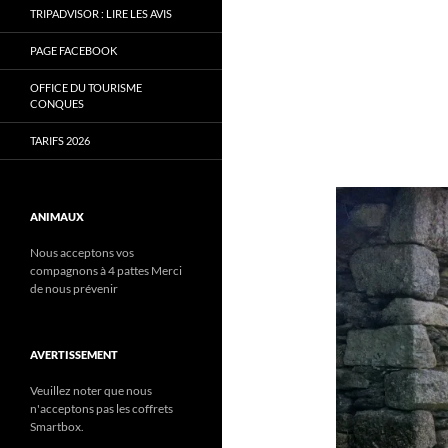
TRIPADVISOR : LIRE LES AVIS
PAGE FACEBOOK
OFFICE DU TOURISME
CONQUES
TARIFS 2026
ANIMAUX
Nous acceptons vos
compagnons à 4 pattes Merci
de nous prévenir
AVERTISSEMENT
Veuillez noter que nous
n'acceptons pas les coffrets
Smartbox.