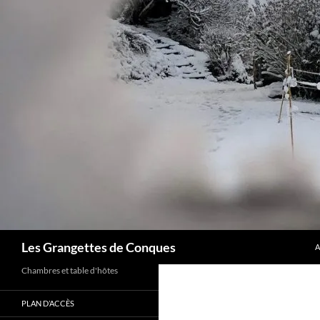
A
Recherche
Les Grangettes de Conques
A
Chambres et table d'hôtes
PLAN D’ACCÈS