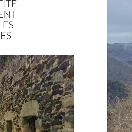
TITE
ENT
LES
ES