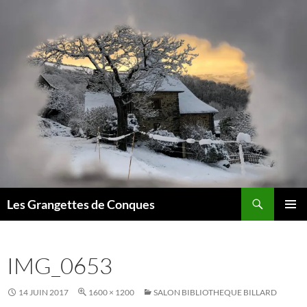
Recherche
Les Grangettes de Conques
ALLER
MENU
AU
PRINCI
CONTENU
IMG_0653
14 JUIN 2017
1600 × 1200
SALON BIBLIOTHEQUE BILLARD