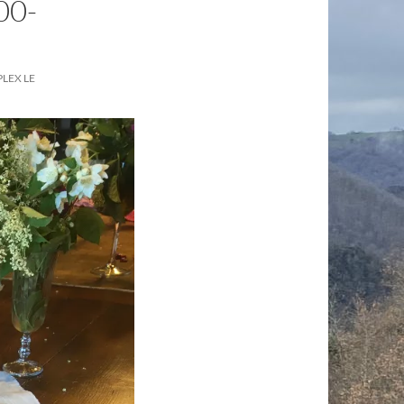
00-
LEX LE