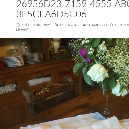
26956D23-7159-4555-AB
3F5CEA6D5C06
7 DÉCEMBRE 2021
1536 × 2048
CHAMBRE D’HÔTE EN DUP
LEVANT