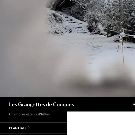
A
Recherche
Les Grangettes de Conques
A
Chambres et table d'hôtes
PLAN D’ACCÈS