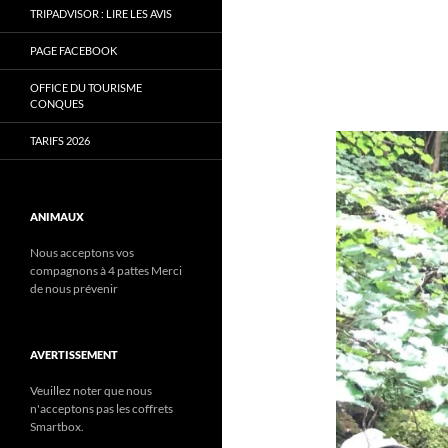
TRIPADVISOR : LIRE LES AVIS
PAGE FACEBOOK
OFFICE DU TOURISME
CONQUES
TARIFS 2026
ANIMAUX
Nous acceptons vos
compagnons à 4 pattes Merci
de nous prévenir
AVERTISSEMENT
Veuillez noter que nous
n'acceptons pas les coffrets
Smartbox.