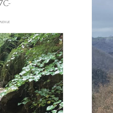
7C-
LEX LE