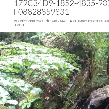
179C34D9-1852-4835-90
F08828859831
7 DÉCEMBRE 2021
1440 × 1440
CHAMBRE D’HÔTE EN DUP
LEVANT