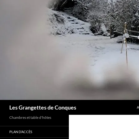
A
Recherche
Les Grangettes de Conques
A
Chambres et table d'hôtes
PLAN D’ACCÈS