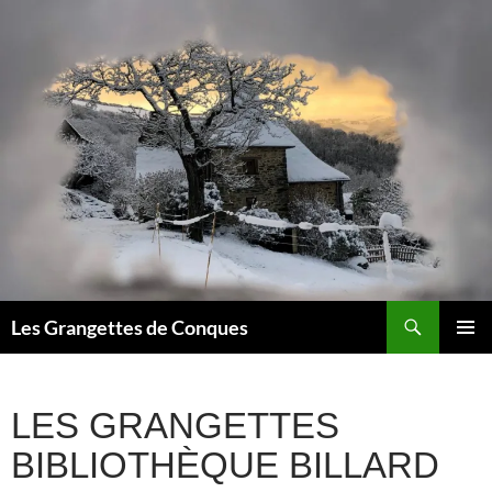
Recherche
Les Grangettes de Conques
ALLER
MENU
AU
PRINCI
CONTENU
LES GRANGETTES
BIBLIOTHÈQUE BILLARD