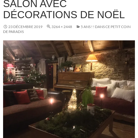
SALON AVEC
DÉCORATIONS DE NOËL
23 DÉCEMBRE 2019
3264 × 2448
5 ANS ! ! DANS CE PETIT COIN
DE PARADIS